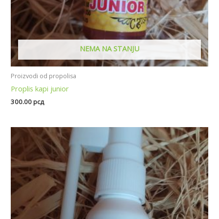
NEMA NA STANJU
Proizvodi od propolisa
Proplis kapi junior
300.00
рсд