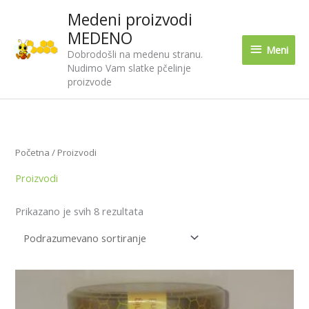
Pređi
Medeni proizvodi
Meni
na
MEDENO
sadržaj
Meni
Dobrodošli na medenu stranu.
Nudimo Vam slatke pčelinje
proizvode
Početna
/ Proizvodi
Proizvodi
Prikazano je svih 8 rezultata