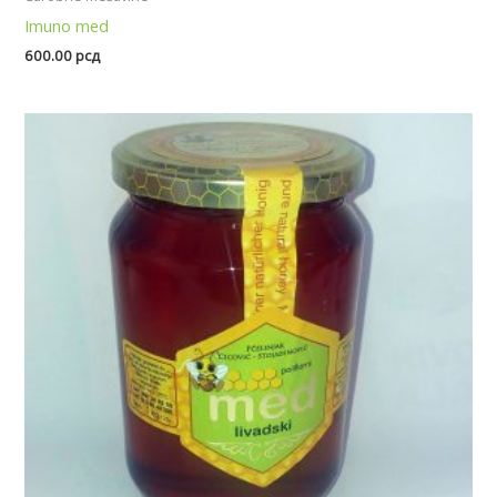
Imuno med
600.00
рсд