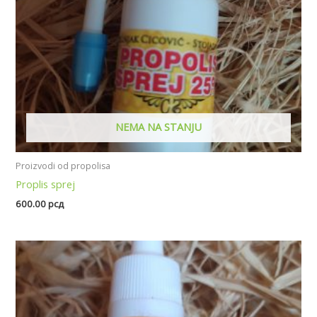
NEMA NA STANJU
Proizvodi od propolisa
Proplis sprej
600.00
рсд