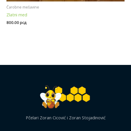
Čarobne mešavine
Zlatni med
800.00
рсд
Pčelari Zoran Cicović i Zoran Stojadinović