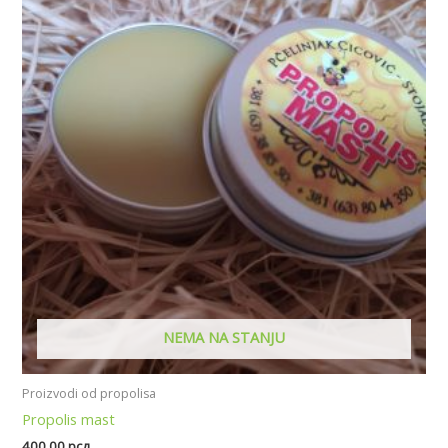
NEMA NA STANJU
Proizvodi od propolisa
Propolis mast
400.00
рсд