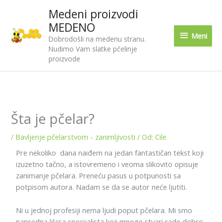
Pređi
Medeni proizvodi
Meni
na
MEDENO
sadržaj
Meni
Dobrodošli na medenu stranu.
Nudimo Vam slatke pčelinje
proizvode
Šta je pčelar?
/
Bavljenje pčelarstvom - zanimljivosti
/ Od:
Cile
Pre nekoliko dana naiđem na jedan fantastičan tekst koji
izuzetno tačno, a istovremeno i veoma slikovito opisuje
zanimanje pčelara. Preneću pasus u potpunosti sa
potpisom autora. Nadam se da se autor neće ljutiti.
Ni u jednoj profesiji nema ljudi poput pčelara. Mi smo
napredna klasa specijalista koji mnoge stvari rade dobro.