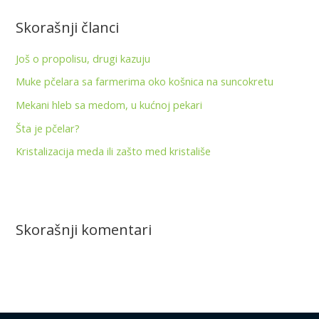
t
Skorašnji članci
r
a
Još o propolisu, drugi kazuju
g
Muke pčelara sa farmerima oko košnica na suncokretu
a
Mekani hleb sa medom, u kućnoj pekari
z
Šta je pčelar?
a
:
Kristalizacija meda ili zašto med kristališe
Skorašnji komentari