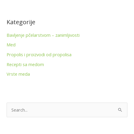
Kategorije
Bavljenje pčelarstvom – zanimljivosti
Med
Propolis i proizvodi od propolisa
Recepti sa medom
Vrste meda
P
r
e