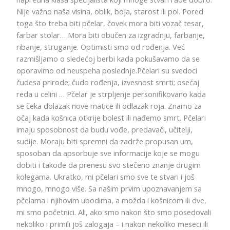
Nije važno naša visina, oblik, boja, starost ili pol. Pored
toga što treba biti pčelar, čovek mora biti vozač tesar,
farbar stolar… Mora biti obučen za izgradnju, farbanje,
ribanje, struganje. Optimisti smo od rođenja. Već
razmišljamo o sledećoj berbi kada pokušavamo da se
oporavimo od neuspeha poslednje.Pčelari su svedoci
čudesa prirode; čudo rođenja, izvesnost smrti; osećaj
reda u celini … Pčelar je strpljenje personifikovano kada
se čeka dolazak nove matice ili odlazak roja. Znamo za
očaj kada košnica otkrije bolest ili nađemo smrt. Pčelari
imaju sposobnost da budu vođe, predavači, učitelji,
sudije. Moraju biti spremni da zadrže propusan um,
sposoban da apsorbuje sve informacije koje se mogu
dobiti i takođe da prenesu svo stečeno znanje drugim
kolegama. Ukratko, mi pčelari smo sve te stvari i još
mnogo, mnogo više. Sa našim prvim upoznavanjem sa
pčelama i njihovim ubodima, a možda i košnicom ili dve,
mi smo početnici. Ali, ako smo nakon što smo posedovali
nekoliko i primili još zalogaja – i nakon nekoliko meseci ili