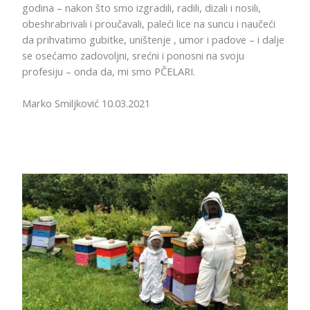
godina – nakon što smo izgradili, radili, dizali i nosili,
obeshrabrivali i proučavali, paleći lice na suncu i naučeći
da prihvatimo gubitke, uništenje , umor i padove – i dalje
se osećamo zadovoljni, srećni i ponosni na svoju
profesiju – onda da, mi smo PČELARI.
Marko Smiljković 10.03.2021