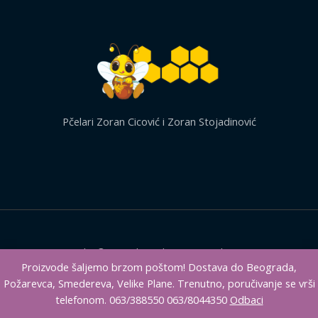
Pčelari Zoran Cicović i Zoran Stojadinović
Copyright © 2026 | Medeni proizvodi MEDENO
Proizvode šaljemo brzom poštom! Dostava do Beograda,
Požarevca, Smedereva, Velike Plane. Trenutno, poručivanje se vrši
telefonom. 063/388550 063/8044350
Odbaci