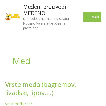
Pređi
Medeni proizvodi
Meni
na
MEDENO
sadržaj
Meni
Dobrodošli na medenu stranu.
Nudimo Vam slatke pčelinje
proizvode
Med
Vrste meda (bagremov,
Vrste
meda
livadski, lipov….)
(bagremov,
livadski,
Vrste meda
/
Cile
lipov….)