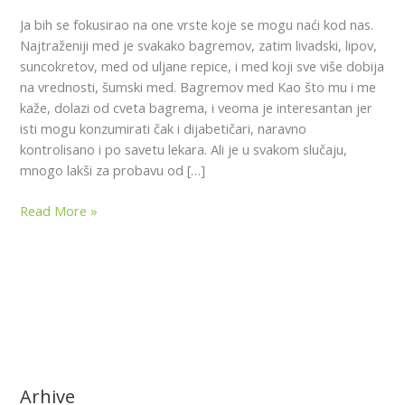
Ja bih se fokusirao na one vrste koje se mogu naći kod nas.
Najtraženiji med je svakako bagremov, zatim livadski, lipov,
suncokretov, med od uljane repice, i med koji sve više dobija
na vrednosti, šumski med. Bagremov med Kao što mu i me
kaže, dolazi od cveta bagrema, i veoma je interesantan jer
isti mogu konzumirati čak i dijabetičari, naravno
kontrolisano i po savetu lekara. Ali je u svakom slučaju,
mnogo lakši za probavu od […]
Read More »
Arhive