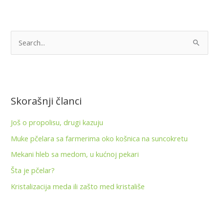
P
r
e
t
Skorašnji članci
r
a
Još o propolisu, drugi kazuju
g
Muke pčelara sa farmerima oko košnica na suncokretu
a
Mekani hleb sa medom, u kućnoj pekari
z
Šta je pčelar?
a
:
Kristalizacija meda ili zašto med kristališe